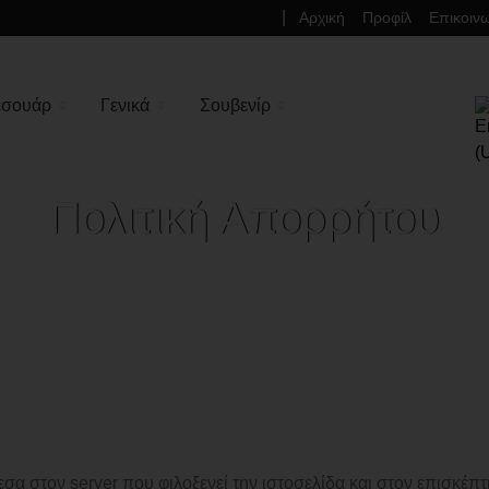
|
Αρχική
Προφίλ
Επικοιν
Facebook social link
Instagram social link
Ανα
Επι
εσουάρ
Γενικά
Σουβενίρ
Πολιτική Απορρήτου
σα στον server που φιλοξενεί την ιστοσελίδα και στον επισκέ