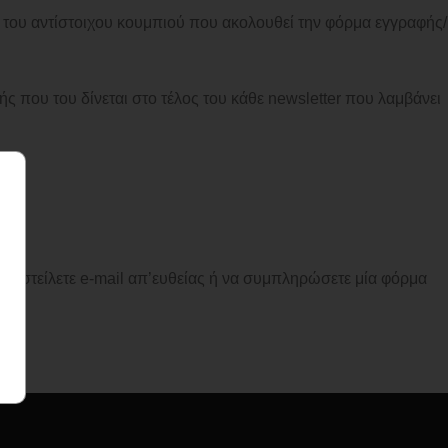
ω του αντίστοιχου κουμπιού που ακολουθεί την φόρμα εγγραφής/
ς που του δίνεται στο τέλος του κάθε newsletter που λαμβάνει
 αποστείλετε e-mail απ’ευθείας ή να συμπληρώσετε μία φόρμα