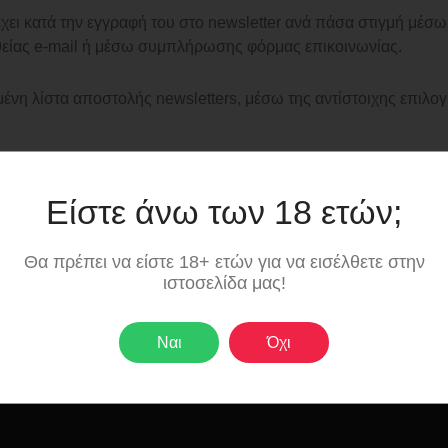
χει κατά την εγγραφή του στο newsletter ανά πάσα στιγμή μέσ
υθείας e-mail ή μέσω συμπλήρωσης φόρμας επικοινωνίας.
ένη λίστα αποστολής newsletters, μέσω της αντίστοιχης επιλογή
Είστε άνω των 18 ετών;
Θα πρέπει να είστε 18+ ετών για να εισέλθετε στην
ά με την πολιτική απορρήτου της ιστοσελίδας, μπορείτε να μας
ιστοσελίδα μας!
×
Ναι
Όχι