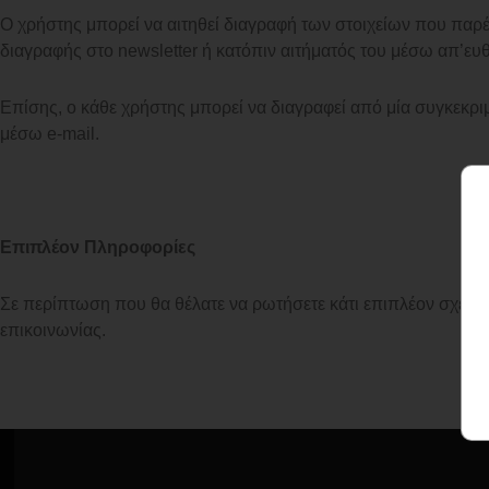
Ο χρήστης μπορεί να αιτηθεί διαγραφή των στοιχείων που παρέ
διαγραφής στο newsletter ή κατόπιν αιτήματός του μέσω απ’ε
Επίσης, ο κάθε χρήστης μπορεί να διαγραφεί από μία συγκεκριμ
μέσω e-mail.
Επιπλέον Πληροφορίες
Σε περίπτωση που θα θέλατε να ρωτήσετε κάτι επιπλέον σχετικ
επικοινωνίας.